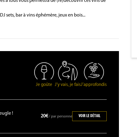
les à tous vous permettra de (re)découvrir ces vins de
DJ sets, bar à vins éphémère, jeux en bois...
Je goûte
J’y vais, je fais
J’approfondis
eugle !
20€
VOIR LE DÉTAIL
/ par personne