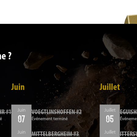
68340 RIQUEWIHR - Coordonnées Google Maps :
Parking
Parkings de la ville de Riquewihr
ne ?
Juin
Juillet
Juin
Juillet
R #1
VOEGTLINSHOFFEN #2
EGUISH
07
05
é
Événement terminé
Événemen
Juin
Juillet
MITTELBERGHEIM #3
ITTERS