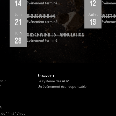
14
12
Événement terminé
Événemen
Juin
Juillet
RIQUEWIHR #4
WESTH
21
19
Événement terminé
Événemen
Juin
ORSCHWIHR #5 - ANNULATION
28
Événement terminé
hr
En savoir +
on ?
Le système des AOP
?
Un événement éco-responsable
é)
t de 14h à 17h ou