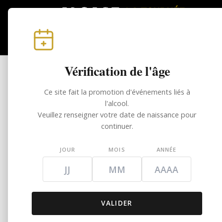
Vérification de l'âge
Toutes les dates
RIQUEWIHR #4
Ce site fait la promotion d'événements liés à
l'alcool.
Veuillez renseigner votre date de naissance pour
Juin
continuer.
La Tournée de
21
JOUR
MOIS
ANNÉE
Voir les 4 images
VALIDER