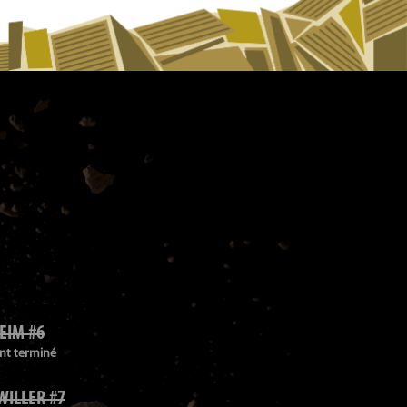
EIM #6
t terminé
WILLER #7